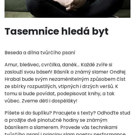
Tasemnice hledá byt
Beseda a dílna tvůrčího psaní
Amur, blešivec, cvrčilka, daněk… Každé zvíře si
zaslouží svou báseň! Básník a známý slamer Ondřej
Hrabal bude svým nezaměnitelným způsobem číst
ze sbírky rozpustilých, vtipných i drzých veršů. K
tomu si bude povídat, podepisovat knihy, a tak
vůbec. Zveme děti i dospěláky!
Píšete si do šuplíku? Pracujete s texty? Odhoďte stud
a prožijte dvě plnotučné hodiny se známým
básníkem a slamerem. Provede vás technikami
tvůrčího psaní i principy slam poetry performance.